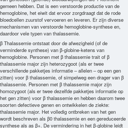
gemeen hebben. Dat is een verstoorde productie van de
hemoglobine, het eiwit dat ervoor zorgdraagt dat de rode
Woordenlijst
bloedcellen zuurstof vervoeren en leveren. Er zijn diverse
mechanismen van verstoorde hemoglobine-synthese en,
Contact
daardoor vele typen van thalassemie.
β Thalassemie ontstaat door de afwezigheid (of de
verminderde synthese) van β-globine-ketens van
hemoglobine. Personen met β thalassemie trait of β
thalassemie major zijn heterozygoot (als er twee
verschillende pakketjes informatie – allelen – op een gen
zitten) voor β thalassemie, of simpelweg een drager van β
thalassemie. Personen met β thalassemie major zijn
homozygoot (als er twee dezelfde pakketjes informatie op
het gen zitten) voor β thalassemie en hebben daarom twee
soorten defectieve genen en ontwikkelen de ziekte:
thalassemie major. Het volledig ontbreken van het gen
wordt beschreven als β0 thalassemie en een gereduceerde
synthese als as β+. De vermindering in het β-globine leidt