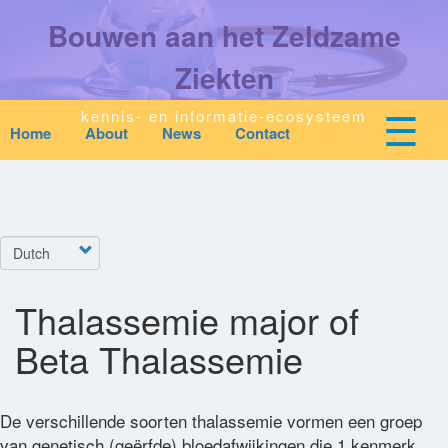
Overslaan
Bouwen aan het Zeldzame
en
naar
de
Ziekten
inhoud
gaan
☰
kennis- en informatie-ecosysteem
Home
About
News
Contact
Mobile
Main
top
To
na
navigation
Start
quick
links
Select
Zoeken
menu
your
language
Thalassemie major of
Over Ons
Beta Thalassemie
Downloads
De verschillende soorten thalassemie vormen een groep
Nieuws
van genetisch (geërfde) bloedafwijkingen die 1 kenmerk