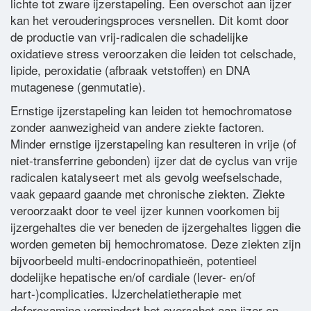
lichte tot zware ijzerstapeling. Een overschot aan ijzer
kan het verouderingsproces versnellen. Dit komt door
Woordenlijst
de productie van vrij-radicalen die schadelijke
oxidatieve stress veroorzaken die leiden tot celschade,
lipide, peroxidatie (afbraak vetstoffen) en DNA
Contact
mutagenese (genmutatie).
Ernstige ijzerstapeling kan leiden tot hemochromatose
zonder aanwezigheid van andere ziekte factoren.
Minder ernstige ijzerstapeling kan resulteren in vrije (of
niet-transferrine gebonden) ijzer dat de cyclus van vrije
radicalen katalyseert met als gevolg weefselschade,
vaak gepaard gaande met chronische ziekten. Ziekte
veroorzaakt door te veel ijzer kunnen voorkomen bij
ijzergehaltes die ver beneden de ijzergehaltes liggen die
worden gemeten bij hemochromatose. Deze ziekten zijn
bijvoorbeeld multi-endocrinopathieën, potentieel
dodelijke hepatische en/of cardiale (lever- en/of
hart-)complicaties. IJzerchelatietherapie met
deferoxamine vermindert het overschot aan ijzer en