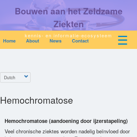
Overslaan
Bouwen aan het Zeldzame
en
naar
de
Ziekten
inhoud
gaan
☰
kennis- en informatie-ecosysteem
Home
About
News
Contact
Mobile
Main
top
To
na
navigation
Start
quick
links
Select
Zoeken
menu
your
language
Hemochromatose
Over Ons
Downloads
Hemochromatose (aandoening door ijzerstapeling)
Veel chronische ziektes worden nadelig beïnvloed door
Nieuws