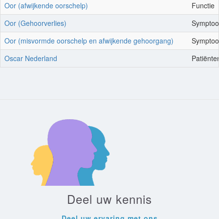
Oor (afwijkende oorschelp)
Functie
Oor (Gehoorverlies)
Sympto
Oor (misvormde oorschelp en afwijkende gehoorgang)
Sympto
Oscar Nederland
Patiënte
Deel uw kennis
Deel uw ervaring met ons