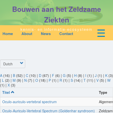
Overslaan
Bouwen aan het Zeldzame
en
naar
de
Ziekten
inhoud
gaan
☰
kennis- en informatie-ecosysteem
Home
About
News
Contact
Mobile
Main
top
To
na
navigation
Start
quick
links
Select
Zoeken
menu
your
language
A
(16)
|
B
(52)
|
C
(10)
|
D
(67)
|
F
(6)
|
G
(5)
|
H
(8)
|
I
(1)
|
J
(1)
|
K
(3)
Over Ons
|
L
(2)
|
M
(9)
|
N
(7)
|
O
(18)
|
P
(1)
|
R
(1)
|
S
(14)
|
T
(11)
|
V
(5)
|
W
(1)
|
X
(3)
Titel
Type
Downloads
Oculo-auriculo-vertebral spectrum
Algemene
Nieuws
Oculo-Auriculo-Vertebral Spectrum (Goldenhar syndroom)
Zeldzam