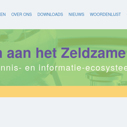
KEN
OVER ONS
DOWNLOADS
NIEUWS
WOORDENLIJST
aan het Zeldzame
nnis- en informatie-ecosyst