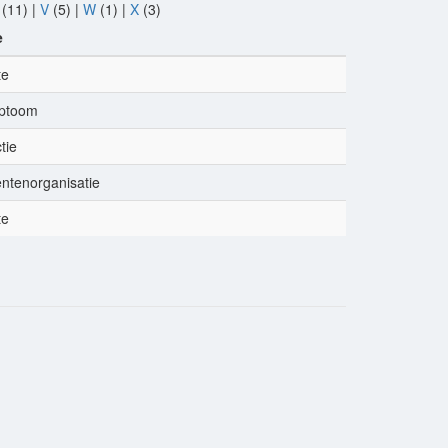
(11)
|
V
(5)
|
W
(1)
|
X
(3)
e
te
ptoom
tie
ëntenorganisatie
te