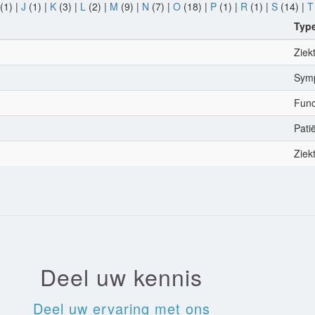
(1)
|
J
(1)
|
K
(3)
|
L
(2)
|
M
(9)
|
N
(7)
|
O
(18)
|
P
(1)
|
R
(1)
|
S
(14)
|
T
Typ
Ziek
Sym
Func
Pati
Ziek
Deel uw kennis
Deel uw ervaring met ons