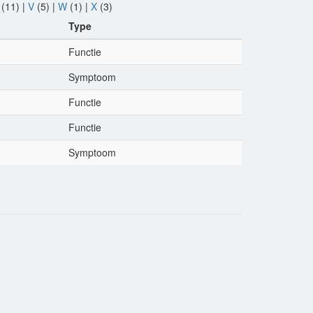
(11)
|
V
(5)
|
W
(1)
|
X
(3)
Type
Functie
Symptoom
Functie
Functie
Symptoom