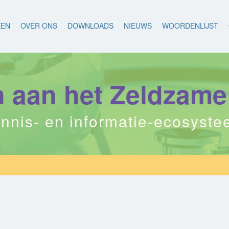
KEN
OVER ONS
DOWNLOADS
NIEUWS
WOORDENLIJST
aan het Zeldzame
nnis- en informatie-ecosyst