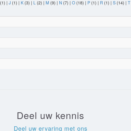
(1)
|
J
(1)
|
K
(3)
|
L
(2)
|
M
(9)
|
N
(7)
|
O
(18)
|
P
(1)
|
R
(1)
|
S
(14)
|
T
Deel uw kennis
Deel uw ervaring met ons