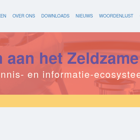
KEN
OVER ONS
DOWNLOADS
NIEUWS
WOORDENLIJST
aan het Zeldzame
nnis- en informatie-ecosyst