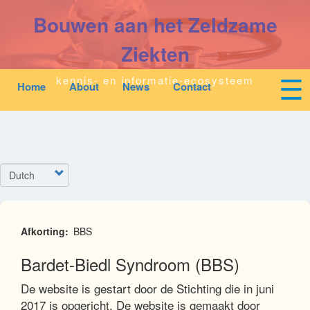
Overslaan
Bouwen aan het Zeldzame
en
naar
de
Ziekten
inhoud
gaan
☰
kennis- en informatie-ecosysteem
Home
About
News
Contact
Mobile
Main
top
To
navigation
na
Start
quick
links
Zoeken
Select
menu
your
language
Over Ons
Afkorting
BBS
Downloads
Bardet-Biedl Syndroom (BBS)
De website is gestart door de Stichting die in juni
Nieuws
2017 is opgericht. De website is gemaakt door