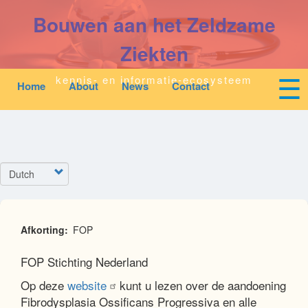
Overslaan
Bouwen aan het Zeldzame
en
naar
de
Ziekten
inhoud
gaan
☰
kennis- en informatie-ecosysteem
Home
About
News
Contact
Mobile
Main
top
To
navigation
na
Start
quick
links
Zoeken
Select
menu
your
language
Over Ons
Afkorting
FOP
Downloads
FOP Stichting Nederland
Op deze
website
kunt u lezen over de aandoening
Nieuws
Fibrodysplasia Ossificans Progressiva en alle