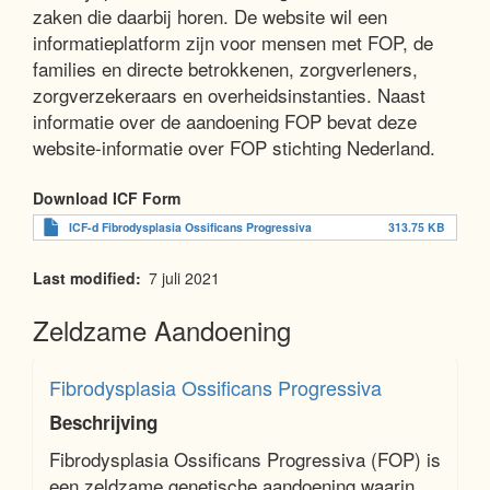
zaken die daarbij horen. De website wil een
Woordenlijst
informatieplatform zijn voor mensen met FOP, de
families en directe betrokkenen, zorgverleners,
zorgverzekeraars en overheidsinstanties. Naast
Contact
informatie over de aandoening FOP bevat deze
website-informatie over FOP stichting Nederland.
Download ICF Form
ICF-d Fibrodysplasia Ossificans Progressiva
313.75 KB
Last modified
7 juli 2021
Zeldzame Aandoening
Fibrodysplasia Ossificans Progressiva
Beschrijving
Fibrodysplasia Ossificans Progressiva (FOP) is
een zeldzame genetische aandoening waarin