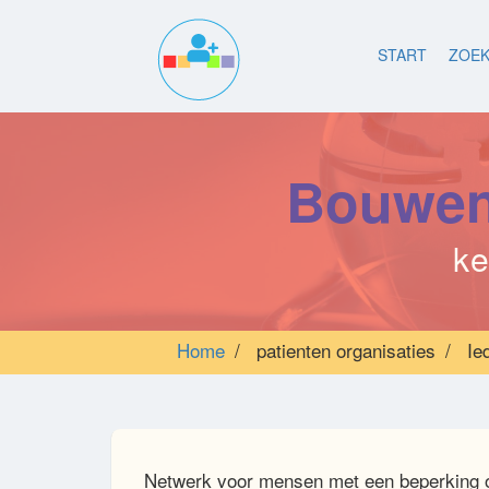
Main
Overslaan
en
START
ZOE
navigation
naar
de
inhoud
gaan
Bouwen 
ke
Home
patienten organisaties
Ied
Netwerk voor mensen met een beperking o