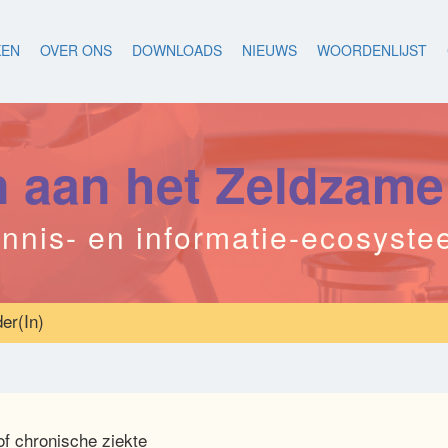
KEN
OVER ONS
DOWNLOADS
NIEUWS
WOORDENLIJST
aan het Zeldzame
nnis- en informatie-ecosyst
er(In)
f chronische ziekte