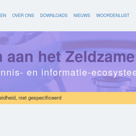
KEN
OVER ONS
DOWNLOADS
NIEUWS
WOORDENLIJST
aan het Zeldzame
nnis- en informatie-ecosyst
dheid, niet gespecificeerd