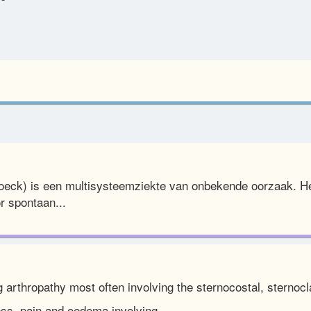
Boeck) is een multisysteemziekte van onbekende oorzaak. H
r spontaan...
g arthropathy most often involving the sternocostal, sternocla
ss, pain and oedema involving...