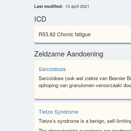
Last modified
13 april 2021
ICD
R53.82 Chonic fatigue
Zeldzame Aandoening
Sarcoidosis
Sarcoïdose (ook wel ziekte van Besnier 
ophoping van granulomen veroorzaakt doo
Tietze Syndrome
Tietze’s syndrome is a benign, self-limitin
The characteristic symptoms are tenderne