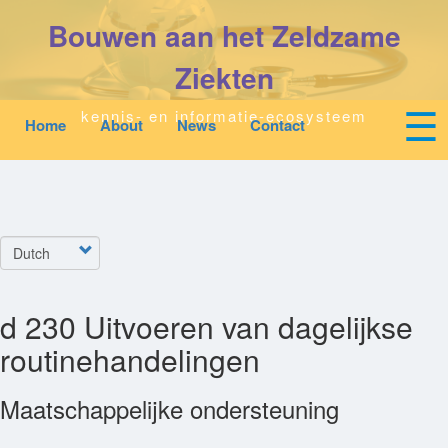
Overslaan
Bouwen aan het Zeldzame
en
naar
de
Ziekten
inhoud
gaan
☰
kennis- en informatie-ecosysteem
Home
About
News
Contact
Mobile
Main
To
top
navigation
na
Start
quick
links
Zoeken
Select
menu
your
language
Over Ons
d 230 Uitvoeren van dagelijkse
routinehandelingen
Downloads
Maatschappelijke ondersteuning
Nieuws