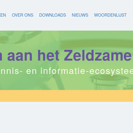
KEN
OVER ONS
DOWNLOADS
NIEUWS
WOORDENLIJST
aan het Zeldzame
nnis- en informatie-ecosyst