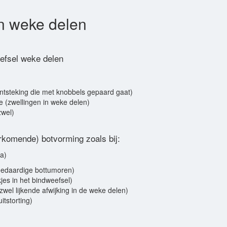
n weke delen
efsel weke delen
sontsteking die met knobbels gepaard gaat)
e (zwellingen in weke delen)
zwel)
rkomende) botvorming zoals bij:
a)
goedaardige bottumoren)
jes in het bindweefsel)
wel lijkende afwijking in de weke delen)
tstorting)