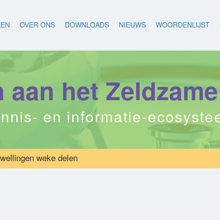
KEN
OVER ONS
DOWNLOADS
NIEUWS
WOORDENLIJST
aan het Zeldzame
nnis- en informatie-ecosyst
wellingen weke delen