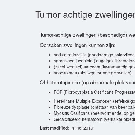
Tumor achtige zwellinge
Tumor-achtige zwellingen (beschadigd) we
Oorzaken zwellingen kunnen zijn:
nodulaire fasciitis (goedaardige spiervlie
agressieve juveniele (jeugdige) fibromatos
(zacht weefsel) sarcoom (kwaadaardig ge
neoplasmes (nieuwgevormde gezwellen)
Of heterotopische (op abnormale plek voo
FOP (Fibrodysplasia Ossificans Progressiv
Hereditaire Multiple Exostosen (erfelijke 
Fibreuze dysplasie (ontstaan van beenbalk
Myositis Ossificans (beenvormende, op gez
Gecalcificeerd hematoom (verkalkte bloedui
Last modified
4 mei 2019