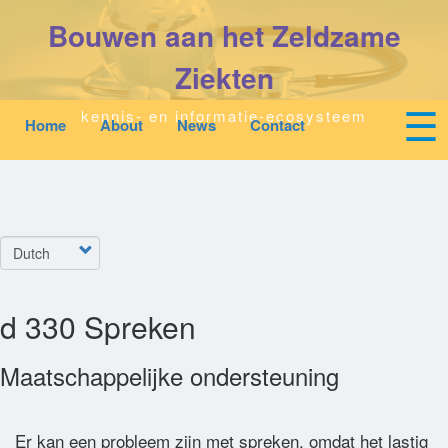
Overslaan
Bouwen aan het Zeldzame
en
naar
de
Ziekten
inhoud
gaan
☰
kennis- en informatie-ecosysteem
Home
About
News
Contact
Mobile
Main
To
top
navigation
na
Start
quick
links
Zoeken
Select
menu
your
language
Over Ons
d 330 Spreken
Downloads
Maatschappelijke ondersteuning
Nieuws
Er kan een probleem zijn met spreken, omdat het lastig