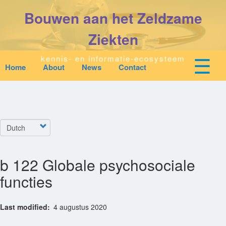
Overslaan
Bouwen aan het Zeldzame
en
naar
de
Ziekten
inhoud
gaan
☰
kennis- en informatie-ecosysteem
Home
About
News
Contact
Mobile
Main
top
To
na
navigation
Start
quick
links
Select
Zoeken
menu
your
language
b 122 Globale psychosociale
Over Ons
functies
Downloads
Last modified
4 augustus 2020
Nieuws