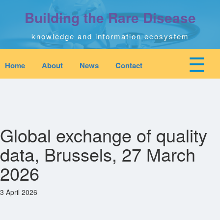
Skip
Building the Rare Disease
to
main
content
knowledge and information ecosystem
☰
Home
About
News
Contact
Mobile
Main
top
To
na
navigation
Home
quick
links
Search
Global exchange of quality
menu
data, Brussels, 27 March
Who We Are
2026
Downloads
3 April 2026
News